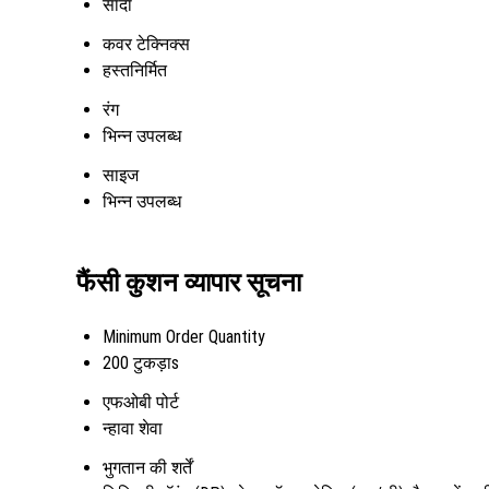
सादा
कवर टेक्निक्स
हस्तनिर्मित
रंग
भिन्न उपलब्ध
साइज
भिन्न उपलब्ध
फैंसी कुशन व्यापार सूचना
Minimum Order Quantity
200 टुकड़ाs
एफओबी पोर्ट
न्हावा शेवा
भुगतान की शर्तें