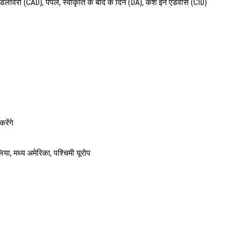
िलीवरी (CAD), पेपैल, स्वीकृति के बाद के दिन (DA), कैश इन एडवांस (CID)
रेंगे
ेलिया, मध्य अमेरिका, पश्चिमी यूरोप