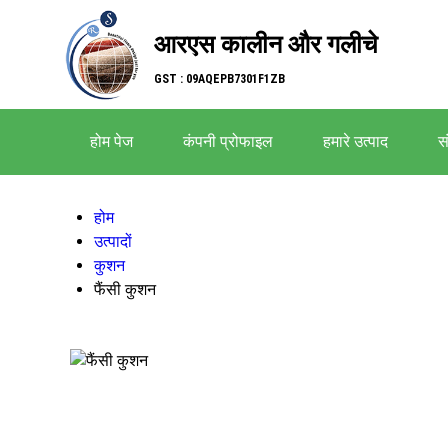
आरएस कालीन और गलीचे
GST : 09AQEPB7301F1ZB
होम पेज
कंपनी प्रोफाइल
हमारे उत्पाद
सं
होम
उत्पादों
कुशन
फैंसी कुशन